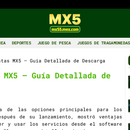
NEA
DEPORTES
JUEGO DE PESCA
JUEGOS DE TRAGAMONEDA
stas MX5 – Guía Detallada de Descarga
 MX5 – Guía Detallada de
 de las opciones principales para los
espués de su lanzamiento, mostró ventajas
er y usar los servicios desde el software