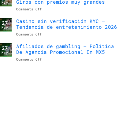
para
Giros con premios muy grandes
May
Giros
ganar
Comments Off
on
atractivos
un
Tragamonedas
para
gran
Gates
Casino sin verificación KYC –
recibir
jackpot
27
of
premios
Tendencia de entretenimiento 2026
May
Olympus
millonarios
Comments Off
on
–
Casino
Giros
sin
Afiliados de gambling – Política
con
27
verificación
premios
De Agencia Promocional En MX5
May
KYC
muy
Comments Off
on
–
grandes
Afiliados
Tendencia
de
de
gambling
entretenimiento
–
2026
Política
De
Agencia
Promocional
En
MX5