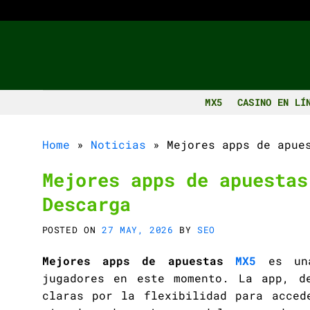
MX5
CASINO EN LÍ
Home
»
Noticias
»
Mejores apps de apue
Mejores apps de apuestas
Descarga
POSTED ON
27 MAY, 2026
BY
SEO
Mejores apps de apuestas
MX5
es una
jugadores en este momento. La app, d
claras por la flexibilidad para acced