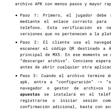
archivo APK con menos pasos y mayor ra
Paso 1: Primero, el jugador debe 
mediante el enlace correcto para 
teléfono. Esta verificación es n
versiones que no pertenecen a la pla
Paso 2: El cliente usa el navegad
escanear el código QR destinado a 
principal de MX5. En ese momento se 
“descargar archivo”. Conviene esper
antes de abrir cualquier otra aplica
Paso 3: Cuando el archivo termine d
apk, entra a “configuración” -> “s
navegador o gestor de archivos 
apuestas
se instalará en el teléf
registrarse o iniciar sesión co
confirmación adicional, basta con ac