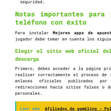
seguridad.
Notas importantes para
teléfono con éxito
Para instalar
Mejores apps de apues
jugador debe tomar en cuenta los sigui
Elegir el sitio web oficial de
descarga
Primero, debes acceder a la página pr
realizar correctamente el proceso de 
enlaces oficiales publicados por
redirecciones hacia sitios falsos o d
personales.
Leer más
Afiliados de gambling - Po