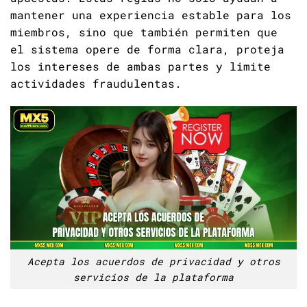
mantener una experiencia estable para los
miembros, sino que también permiten que
el sistema opere de forma clara, proteja
los intereses de ambas partes y limite
actividades fraudulentas.
Acepta los acuerdos de privacidad y otros
servicios de la plataforma