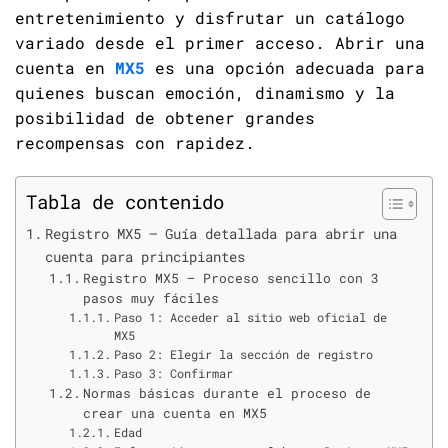
entretenimiento y disfrutar un catálogo
variado desde el primer acceso. Abrir una
cuenta en
MX5
es una opción adecuada para
quienes buscan emoción, dinamismo y la
posibilidad de obtener grandes
recompensas con rapidez.
Tabla de contenido
Registro MX5 – Guía detallada para abrir una
cuenta para principiantes
Registro MX5 – Proceso sencillo con 3
pasos muy fáciles
Paso 1: Acceder al sitio web oficial de
MX5
Paso 2: Elegir la sección de registro
Paso 3: Confirmar
Normas básicas durante el proceso de
crear una cuenta en MX5
Edad