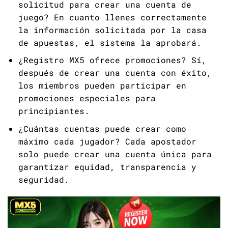
solicitud para crear una cuenta de
juego? En cuanto llenes correctamente
la información solicitada por la casa
de apuestas, el sistema la aprobará.
¿Registro MX5 ofrece promociones? Sí,
después de crear una cuenta con éxito,
los miembros pueden participar en
promociones especiales para
principiantes.
¿Cuántas cuentas puede crear como
máximo cada jugador? Cada apostador
solo puede crear una cuenta única para
garantizar equidad, transparencia y
seguridad.