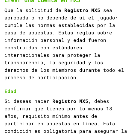
Que la solicitud de
Registro MX5
sea
aprobada o no depende de si el jugador
cumple las normas establecidas por la
casa de apuestas. Estas reglas sobre
información personal y edad fueron
construidas con estándares
internacionales para proteger la
transparencia, la seguridad y los
derechos de los miembros durante todo el
proceso de participación.
Edad
Si deseas hacer
Registro MX5
, debes
confirmar que tienes por lo menos 18
años, requisito mínimo antes de
participar en apuestas en línea. Esta
condición es obligatoria para asegurar la