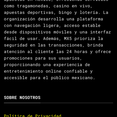
como tragamonedas, casino en vivo,
apuestas deportivas, bingo y lotería. La
organización desarrolla una plataforma
con navegación ligera, acceso estable
desde dispositivos móviles y una interfaz
fácil de usar. Además, MX5 prioriza la
seguridad en las transacciones, brinda
atención al cliente las 24 horas y ofrece
promociones para sus usuarios,
proporcionando una experiencia de
entretenimiento online confiable y
accesible para el público mexicano.
SOBRE NOSOTROS
Política de Privacidad